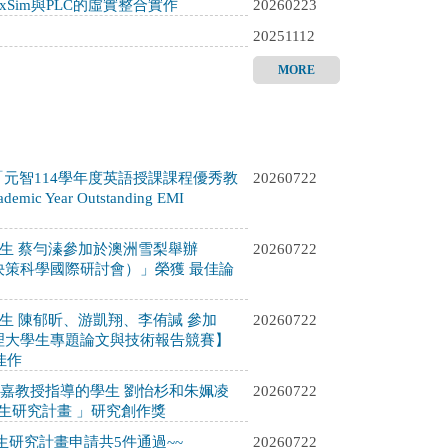
exSim與PLC的虛實整合實作
20260223
20251112
MORE
「元智114學年度英語授課課程優秀教
20260722
mic Year Outstanding EMI
生 蔡勻溱參加於澳洲雪梨舉辦
20260722
醫療決策科學國際研討會）」榮獲 最佳論
生 陳郁昕、游凱翔、李侑諴 參加
20260722
管理大學生專題論文與技術報告競賽】
佳作
韵嘉教授指導的學生 劉怡杉和朱姵凌
20260722
學生研究計畫 」研究創作獎
學生研究計畫申請共5件通過~~
20260722