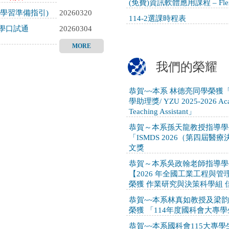
(免費)資訊軟體應用課程 – Fl
試學習準備指引)
20260320
114-2選課時程表
入學口試通
20260304
MORE
我們的榮耀
恭賀~~本系 林德亮同學榮獲
學助理獎/ YZU 2025-2026 Acade
Teaching Assistant」
恭賀～本系孫天龍教授指導學
「ISMDS 2026（第四屆
文獎
恭賀～本系吳政翰老師指導學
【2026 年全國工業工程與
榮獲 作業研究與決策科學組 
恭賀~~本系林真如教授及梁
榮獲 「114年度國科會大專
恭賀~~本系國科會115大專