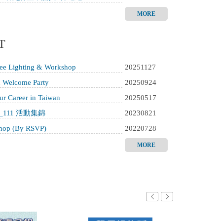
MORE
T
Tree Lighting & Workshop
20251127
n Welcome Party
20250924
ur Career in Taiwan
20250517
ity_111 活動集錦
20230821
shop (By RSVP)
20220728
MORE