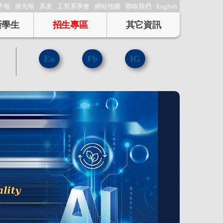
子報
搶先報
系友
工管系學會
網站地圖
聯絡我們
English
所學生
招生專區
其它資訊
En
Fb
IG