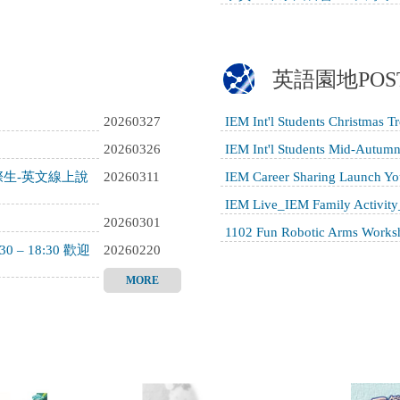
英語園地POS
20260327
IEM Int'l Students Christmas 
20260326
IEM Int'l Students Mid-Autum
際生-英文線上說
20260311
IEM Career Sharing Launch Yo
IEM Live_IEM Family Activ
20260301
1102 Fun Robotic Arms Work
– 18:30 歡迎
20260220
MORE