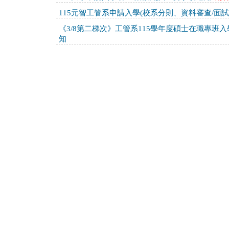
115元智工管系申請入學(校系分則、資料審查/面
《3/8第二梯次》工管系115學年度碩士在職專班
知