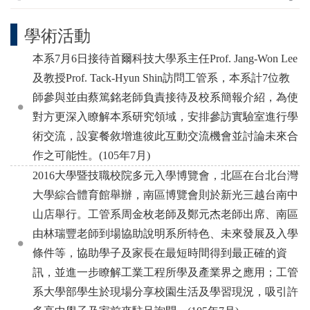
學術活動
本系7月6日接待首爾科技大學系主任Prof. Jang-Won Lee
及教授Prof. Tack-Hyun Shin訪問工管系，本系計7位教
師參與並由蔡篤銘老師負責接待及校系簡報介紹，為使
對方更深入瞭解本系研究領域，安排參訪實驗室進行學
術交流，設宴餐敘增進彼此互動交流機會並討論未來合
作之可能性。(105年7月)
2016大學暨技職校院多元入學博覽會，北區在台北台灣
大學綜合體育館舉辦，南區博覽會則於新光三越台南中
山店舉行。工管系周金枚老師及鄭元杰老師出席、南區
由林瑞豐老師到場協助說明系所特色、未來發展及入學
條件等，協助學子及家長在最短時間得到最正確的資
訊，並進一步瞭解工業工程所學及產業界之應用；工管
系大學部學生於現場分享校園生活及學習現況，吸引許