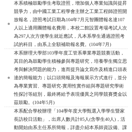
本系積極鼓勵學生考取證照，增加個人專業知識與提昇
競爭力，由中國工業工程學會主辦之工業工程師證照開
放報名，證照考試日期為104年7月元智團體報名達107
人以上適用團體報名費用，本校二館設置考場考試人次
為297人次方便學生就近應試，凡本系學生通過證照考
試的科目，由系上全額補助報名費。(104年7月)
本系辦理大學部103學年度工管系畢業專題競賽活動，
其目的為鼓勵學生積極參與專題研究，培養學生獨立思
考與解決問題的能力，進而提升論文寫作及精進口頭表
達的簡報能力；以口頭簡報及海報展示方式進行，並分
為專業實習、專題研究-實用性實作組與專題研究學術
性探討等組別，最終將給予表現優異之同學競賽獎金以
茲鼓勵。(104年5月)
本系配合學校辦理「104學年度大學甄選入學學生暨家
長訪校日活動」，出席人數共計85人(含學生40人)，活
動開始由系主任系所簡報，詳盡介紹本系師資設備、課