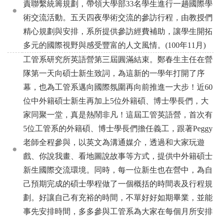
責聯繫統籌規劃，帶領大學部33名學生進行一趟國際學
術交流活動。五天四夜學術交流的參訪行程，由教授們
精心規劃與安排，系所提供參訪經費補助，讓學生開拓
多元的國際視野與感受豐富的人文風情。(100年11月)
工管系研究所英語營第三屆圓滿結束。鄭春生主任在營
隊第一天向碩士新生致詞，為這新的一學年打開了序
幕，也為工管系邁向國際氛圍再向前推進一大步！近60
位中外籍碩士新生再加上5位外籍碩、博士學長們，大
家同聚一堂，真是熱鬧非凡！這屆工管英語營，首次有
5位工管系的外籍碩、博士學長們擔任義工，跟著Peggy
老師全程參與，以英文為溝通媒介，透過和大家玩遊
戲、你說我畫、看地圖說故事等方式，提供中外籍碩士
新生國際交流環境。同時，每一位新生也在營中，為自
己預期完成的碩士學程做了一個概括的時間表及行程規
劃。好讓自己有充裕的時間，不單好好如期畢業，並能
事先安排時間，多多參與工管系為大家在每個月所安排