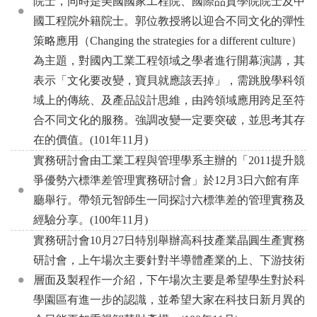
院士，同時是美國國家工程院、國際品質學院院士及中
國工程院外籍院士。郭位教授將以迎合不同文化的彈性
策略應用（Changing the strategies for a different culture）
為主題，對國內工業工程領域之學者進行開幕演講，其
表示「文化要改變，寶貝就應該丟掉」，需跳脫學科領
域上的傳統、及產品設計思維，由跨領域應用跨足至符
合不同文化的服務。強調改變一定要突破，並思考其存
在的價值。(101年11月)
實務研討會由工業工程與管理學系主辦的「2011提升競
爭優勢六標準差管理實務研討會」於12月3日六館有庠
廳舉行。帶領元智師生一同探討六標準差的管理實務及
經驗分享。(100年11月)
實務研討會10月27日特別舉辦高科技產業晶圓生產實務
研討會，上午場次主要針對半導體產業的上、下游技術
層面及製程作一介紹，下午場次主要是希望學生對於科
學園區有進一步的認識，並希望大家在科技日新月異的