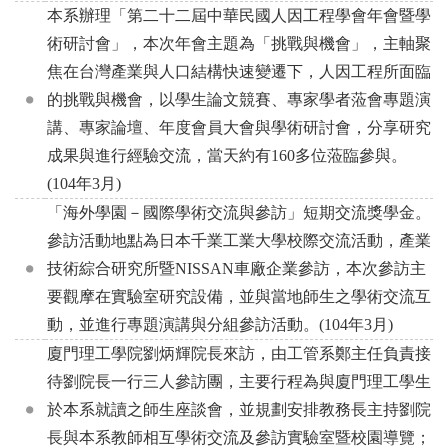
本系辦理「第二十二屆中華民國人因工程學會年會暨學
術研討會」，本次年會主題為「挑戰與機會」，主軸聚
焦在台灣產業與人口結構快速變遷下，人因工程所面臨
的挑戰與機會，以學生論文競賽、專家學者蒞會專題演
講、專家論壇、年度會員大會與學術研討會，分享研究
成果與進行經驗交流，當天約有160多位蒞臨參與。
(104年3月)
「海外學園－國際學術交流與參訪」短期交流獎學金。
參訪活動地點為日本千業工業大學校際交流活動，產業
技術綜合研究所暨NISSAN車廠企業參訪，本次參訪主
要觀摩在實驗室研究設備，並與當地師生之學術交流互
動，並進行專題演講與分組參訪活動。(104年3月)
廈門理工學院劉炳輝院長來訪，由工管系鄭主任負責接
待劉院長一行三人參訪團，主要行程為與廈門理工學生
於本系就讀之師生座談會，並規劃安排教務長主持劉院
長與本系教師相互學術交流及參訪實驗室暨校園導覽；