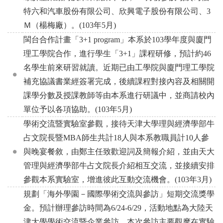
特六和汽車股份有限公司、欣興電子股份有限公司、3
Ｍ（楊梅廠）。(103年5月)
閩台合作計畫「3+1 program」本系於103學年度與廈門
理工學院合作，進行學生「3+1」課程研修，預計約46
名學生前來研習就讀。近期已由工學院與廈門理工學院
補充協議書業經簽署完成，後續課程對接內容及相關開
課學分數及授課教師等由本系進行研議中，並商請校內
單位予以各項協助。(103年5月)
學術交流暨實驗室參觀，接待天津大學理與經濟學部牛
占文院長暨MBA師生共計18人與本系教職員計10人參
與晚宴餐敘，由鄭主任致歡迎詞及簡報介紹，並由天大
管理與經濟學部牛占文院長介紹相互交流，並接續安排
參觀本系實驗室，增進彼此互動交流機會。(103年3月)
規劃「海外學園－國際學術交流與參訪」短期交流獎學
金。預計辦理參訪時間為6/24-6/29，活動地點為大陸天
津大學學術交流暨企業參訪，本次參訪主要觀摩在實驗