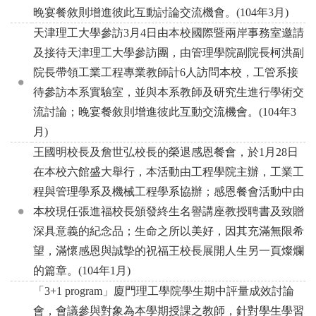
晚宴餐敘則增進彼此互動討論交流機會。(104年3月)
天津理工大學參訪3月4日由本校國際暨兩岸事務室邀請
及接待天津理工大學參訪團，由管理學院副院長柯洪副
院長帶領工業工程專業教師計6人訪問本校，工管系接
待參訪本系實驗室，並與本系教師及研究生進行學術交
流討論；晚宴餐敘則增進彼此互動交流機會。(104年3
月)
王國明校長及詹世弘校長的榮退感恩餐會，於1月28日
在本校六館盛大舉行，本活動由工程學院主辦，工業工
程與管理學系及機械工程學系協辦；感恩餐會活動中由
本校現任張進福校長頒發終生名譽講座教授聘書及致贈
深具意義的紀念品；生命之所以美好，因其充滿無限希
望，滿懷感恩與誠摯的祝福王校長展開人生另一頁燦爛
的篇章。(104年1月)
「3+1 program」廈門理工學院學生期中評量成效討論
會，會議參與對象為本學期授課之教師，針對學生學習