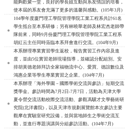
能夠歡聚一堂，良好的學長姐互動與系友情誼的培養，
使本屆的系友會充滿了更多的溫馨與感動。(105年3月)
104學年度廈門理工學院管理學院工業工程系共計61名
學生抵台至本系研修；另有林曉華老師及林宏杰老師帶
隊前來，同時9月份廈門理工學院管理學院工業工程系
胡紅云主任同時蒞臨本系拜會進行交流。(104年9月)
本系辦理專業實習學生返校，報告實習工作內容及進
度，並由5位實習老師現場指導，並確認分配組別。安
排胡黃德老師拜訪全家福物流中心、愛買、德誼數位及
鴻惠企業等學生專業實習之企業。(104年7月)
本系辦理「海外學園－國際學術交流與參訪」短期交流
獎學金。參訪時間為7月2日-7月7日，活動為天津大學
夏令營交流活動校際交流活動、參觀馮驥才文學藝術研
究院(北洋書院)，以及天津市規劃展覽館本次參訪主要
觀摩在實驗室研究設備，並與當地師生之學術交流互
動，並進行專題演講與分組參訪活動。(104年7月)