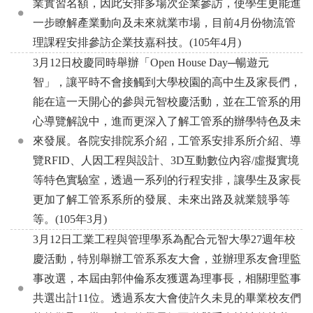
業實習名額，因此安排多場次企業參訪，使學生更能進
一步瞭解產業動向及未來就業巿場，目前4月份物流管
理課程安排參訪企業技嘉科技。(105年4月)
3月12日校慶同時舉辦「Open House Day─暢遊元
智」，讓平時不會接觸到大學校園的高中生及家長們，
能在這一天開心的參與元智校慶活動，並在工管系的用
心導覽解說中，進而更深入了解工管系的辦學特色及未
來發展。各院安排院系介紹，工管系安排系所介紹、導
覽RFID、人因工程與設計、3D互動數位內容/虛擬實境
等特色實驗室，透過一系列的行程安排，讓學生及家長
更加了解工管系系所的發展、未來出路及就業競爭等
等。(105年3月)
3月12日工業工程與管理學系為配合元智大學27週年校
慶活動，特別舉辦工管系系友大會，並辦理系友會理監
事改選，本屆由郭仲倫系友獲選為理事長，相關理監事
共選出計11位。透過系友大會使許久未見的畢業校友們