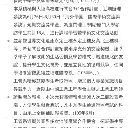
多高中學子及家前來駐足詢問。(105年7月)
本系積極與大陸高校進行閩台3+1合作計畫，近期辦理
參訪為6月26日-6月30日「海外學園－國際學術交流與
參訪」短期交流獎學金。為廈門理工學院/廈門大學參
訪學生共計16人，進行課程學習暨學術文化交流活動，
並參觀世界文化遺產永定土樓永定土樓及高北土樓群
等，希藉閩台合作計畫拓展兩岸充分的交流契機，讓莘
莘學子了解彼此的生活習慣及學習模式，增進彼此的友
誼，提升學生文化視野，並建立良性的循環競爭，使同
學培養宏觀思維並增進國際觀。(105年6月)
工管系積極鼓勵學生考取證照，增加個人專業知識與提
昇競爭力，近期由中國工業工程學會主辦之工業工程師
證照開放報名，本次元智團體報名達98人次二館設置考
場，方便學生就近應試，凡本系學生通過證照考試的科
目，由系上全額補助報名費。(105年6月)
工管系近期與業界多次洽談產學合作機會，拓展學生專