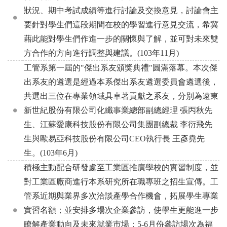
狀況、期中考試成績等進行討論及交換意見，討論會主
要針對學生們這段期間在校的學習進行意見交流，希冀
藉此能對學生們作進一步的關懷與了解，並可對未來雙
方合作的方向進行調整與建議。(103年11月)
工管系第一屆的"傑出系友頒獎典禮"圓滿落幕。本次傑
出系友的遴選是經過本系傑出系友遴選委員會遴選後，
共選出三位在專業領域具卓著貢獻之系友，分別為遠東
新世紀股份有限公司化纖事業總部副總經理 張丙秋先
生、江蘇愛康科技股份有限公司集團副總裁 李衍飛先
生與歐易亞科技股份有限公司CEO執行長 王彥堯先
生。(103年6月)
積極主動配合研發處至工業區推廣學校的實習制度，並
對工業區廠商進行本系研究所在職專班之招生宣傳。工
管系近期與業界多次洽談產學合作機會，拓展學生專業
實習名額；並安排多場次企業參訪，使學生更能進一步
瞭解產業動向及未來就業巿場；5-6月份參訪場次為福