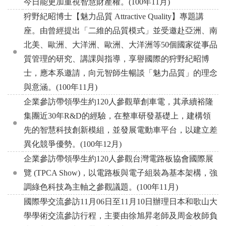
今日能更加重視智慧財產權。(100年11月)
狩野紀昭博士【魅力品質 Attractive Quality】專題講
座。由曾經提出「二維的品質模式」並受邀赴亞洲、南
北美、歐洲、大洋洲、歐洲、大洋洲等50個國家從事品
質管理的研究、講課與指導，享譽國際的狩野紀昭博
士，應本系邀請，向元智師生暢談「魅力品質」的理念
與意涵。(100年11月)
企業參訪帶領學生約120人參觀華創車電，其承續裕隆
集團近30年R&D的經驗，在整車研發基礎上，建構領
先的智慧科技創新模組，並發展電動車平台，以建立差
異化競爭優勢。(100年12月)
企業參訪帶領學生約120人參觀台灣電路板協會國際展
覽 (TPCA Show)，以電路板與電子組裝為基本架構，強
調綠色科技為主軸之參觀議題。(100年11月)
國際學交流參訪11月06日至11月10日辦理日本和歌山大
學學術交流參訪行程，主要由徐旭昇老師及周金枚師負