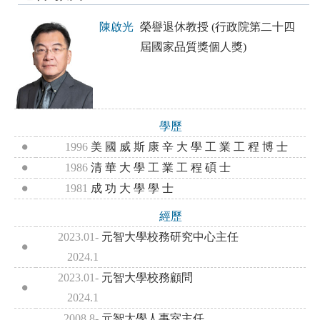
陳啟光
榮譽退休教授 (行政院第二十四
屆國家品質獎個人獎)
學歷
1996
美 國 威 斯 康 辛 大 學 工 業 工 程 博 士
1986
清 華 大 學 工 業 工 程 碩 士
1981
成 功 大 學 學 士
經歷
2023.01-
元智大學校務研究中心主任
2024.1
2023.01-
元智大學校務顧問
2024.1
2008.8-
元智大學人事室主任