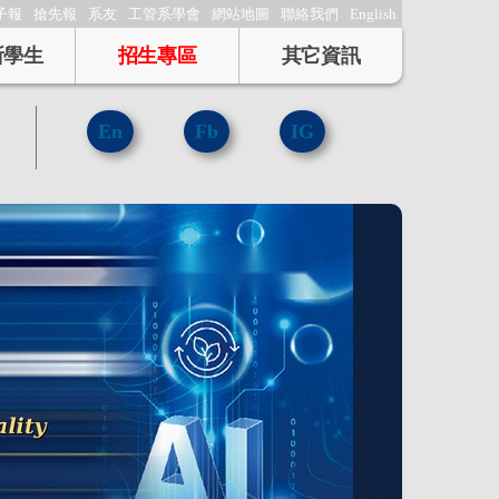
子報
搶先報
系友
工管系學會
網站地圖
聯絡我們
English
所學生
招生專區
其它資訊
En
Fb
IG